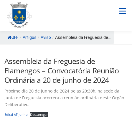
Saltar
para
Menu
conteúdo
JFF
/
Artigos
/
Aviso
/
Assembleia da Freguesia de...
A FREGUESIA
AUTARQUIA
Assembleia da Freguesia de
NOSSOS COMERCIANTES
Flamengos – Convocatória Reunião
Ordinária a 20 de junho de 2024
ARQUIVO FOTOGRÁFICO
CONTATOS
Próximo dia 20 de junho de 2024 pelas 20:30h, na sede da
Junta de Freguesia ocorrerá a reunião ordinária deste Orgão
Deliberativo.
TERMOS E CONDIÇÕES
Edital AF Junho
Descarregar
POLÍTICA DE COOKIES (UE)