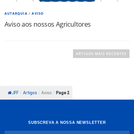
AUTARQUIA
/
AVISO
Aviso aos nossos Agricultores
N
a
ARTIGOS MAIS RECENTES
v
e
g
a
ç
JFF
/
Artigos
/
Aviso
/
Page 2
ã
o
d
e
SUBSCREVA A NOSSA NEWSLETTER
a