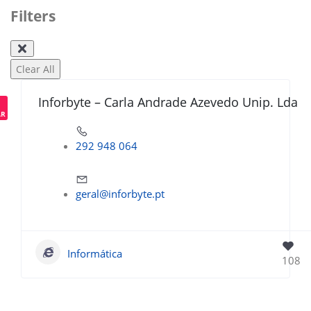
Filters
Clear All
Inforbyte – Carla Andrade Azevedo Unip. Lda
AR
292 948 064
geral@inforbyte.pt
Informática
108